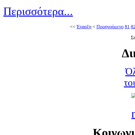
Περισσότερα...
<<
Έναρξη
<
Προηγούμενο
81
8
Σε
Δι
Όλ
το
Κοινων