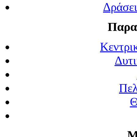
Δράσε
Παρα
Κεντρι
Δυτι
Πε
Θ
Μ