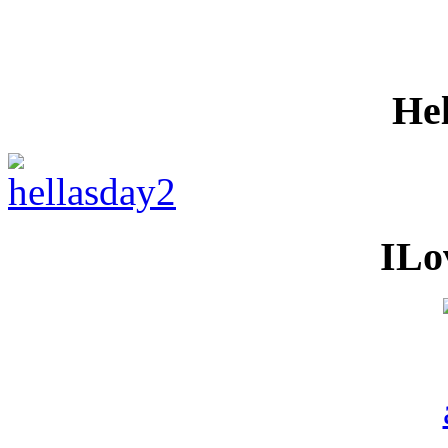
He
ILo