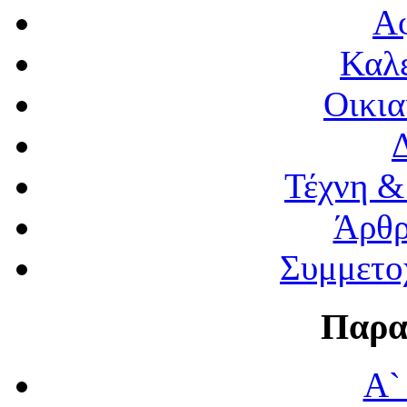
Α
Καλέ
Οικια
Τέχνη &
Άρθρ
Συμμετο
Παρα
Α`