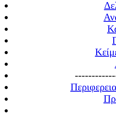
Δε
Αν
Κ
Κείμ
------------
Περιφερει
Πρ