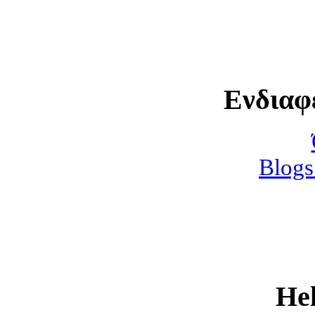
Ενδιαφ
Blogs
He