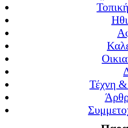
Τοπική
Ηθι
Α
Καλέ
Οικια
Τέχνη &
Άρθρ
Συμμετο