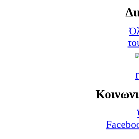
Δι
Όλ
το
Κοινων
Faceboo