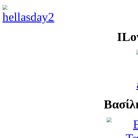
ILo
Βασίλ