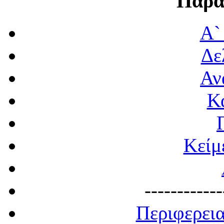
Παρα
Α`
Δε
Αν
Κ
Κείμ
------------
Περιφερει