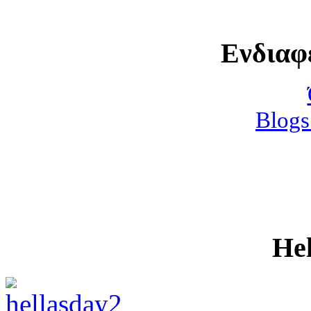
Ενδιαφ
Blogs
He