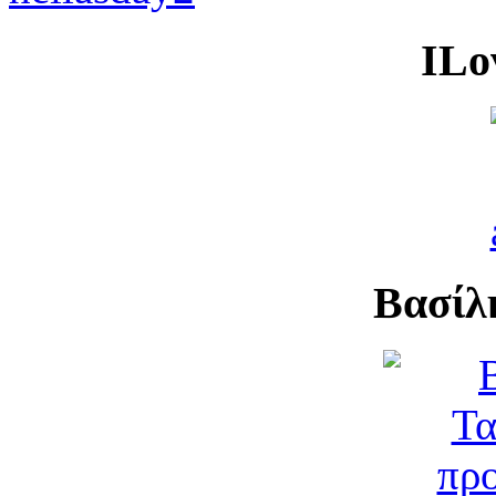
ILo
Βασίλ