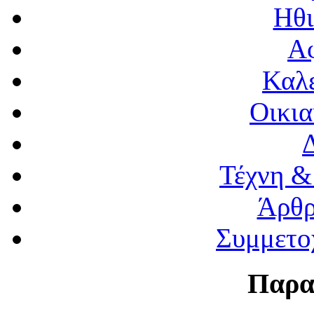
Ηθι
Α
Καλέ
Οικια
Τέχνη &
Άρθρ
Συμμετο
Παρα