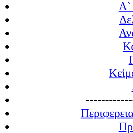
Α`
Δε
Αν
Κ
Κείμ
------------
Περιφερει
Πρ