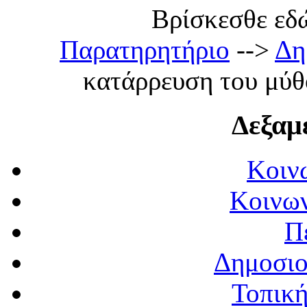
Βρίσκεσθε εδώ:
Παρατηρητήριο
-->
Δη
κατάρρευση του μύθο
Δεξαμ
Κοιν
Κοινων
Π
Δημοσιο
Τοπική