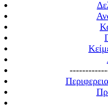
Δε
Αν
Κ
Κείμ
------------
Περιφερει
Πρ