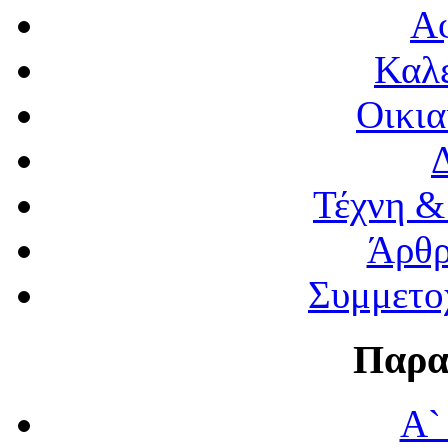
Α
Καλέ
Οικια
Τέχνη &
Άρθρ
Συμμετο
Παρα
Α`