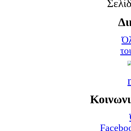
Σελί
Δι
Όλ
το
Κοινων
Faceboo