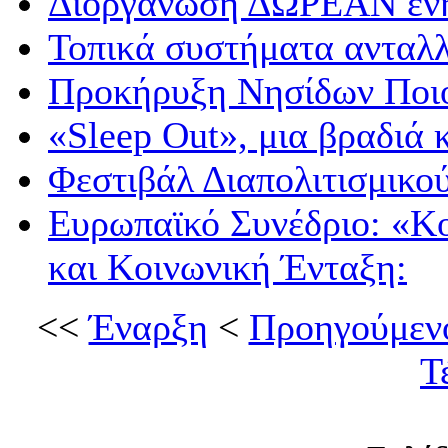
Διοργάνωση ΔΩΡΕΑΝ ενη
Τοπικά συστήματα ανταλ
Προκήρυξη Νησίδων Ποιό
«Sleep Out», μια βραδιά 
Φεστιβάλ Διαπολιτισμικο
Ευρωπαϊκό Συνέδριο: «Κ
και Κοινωνική Ένταξη:
<<
Έναρξη
<
Προηγούμεν
Τ