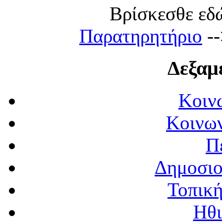
Βρίσκεσθε εδώ:
Παρατηρητήριο
--
Δεξαμ
Κοιν
Κοινων
Π
Δημοσιο
Τοπική
Ηθι