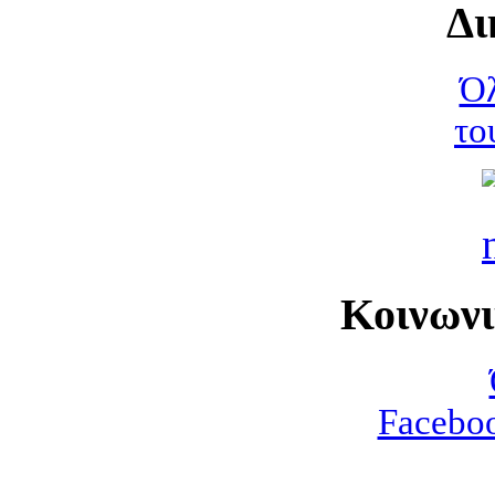
Δι
Όλ
το
Κοινων
Faceboo