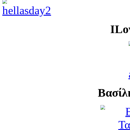
ILo
Βασίλ