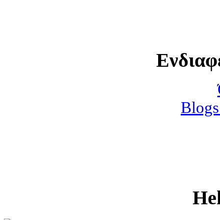
Ενδιαφ
Blogs
He