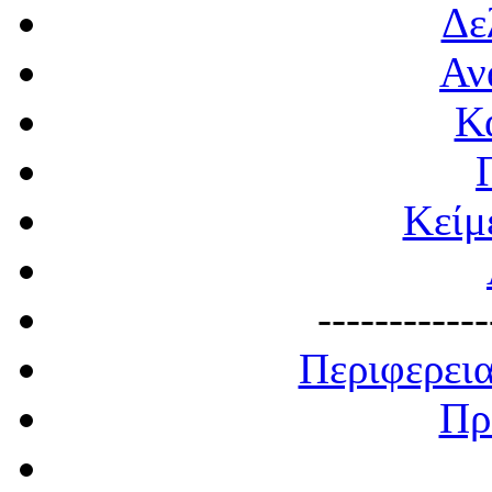
Δε
Αν
Κ
Κείμ
------------
Περιφερει
Πρ