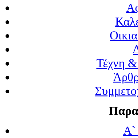
Α
Καλέ
Οικια
Τέχνη &
Άρθρ
Συμμετο
Παρα
Α`