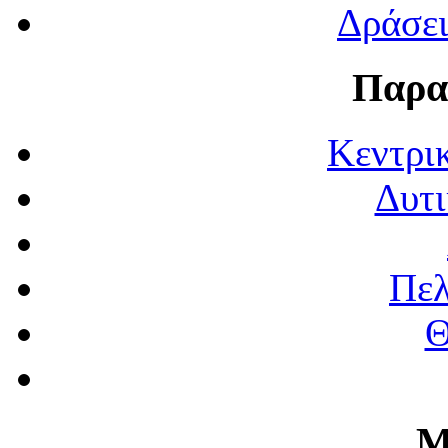
Δράσε
Παρα
Κεντρι
Δυτι
Πε
Θ
Μ